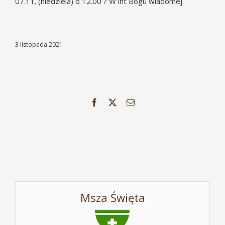
07.11. (niedziela) o 12.00 ? W int Bogu wiadomej.
3 listopada 2021
Facebook
X
Email
Msza Święta