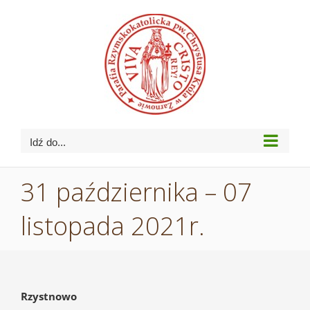
Przejdź
do
zawartości
Idź do...
31 października – 07
listopada 2021r.
Rzystnowo