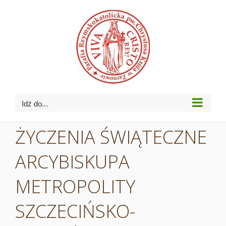
Przejdź
do
zawartości
Idź do...
ŻYCZENIA ŚWIĄTECZNE
ARCYBISKUPA
METROPOLITY
SZCZECIŃSKO-