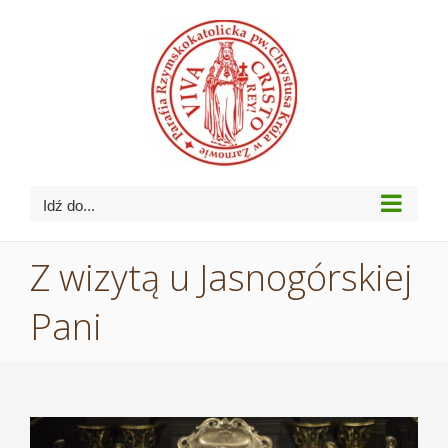
Przejdź
do
zawartości
Idź do...
Z wizytą u Jasnogórskiej
Pani
Pokaż