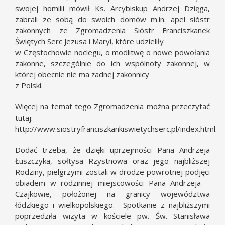
swojej homilii mówił Ks. Arcybiskup Andrzej Dzięga,
zabrali ze sobą do swoich domów m.in. apel sióstr
zakonnych ze Zgromadzenia Sióstr Franciszkanek
Świętych Serc Jezusa i Maryi, które udzieliły
w Częstochowie noclegu, o modlitwę o nowe powołania
zakonne, szczególnie do ich wspólnoty zakonnej, w
której obecnie nie ma żadnej zakonnicy
z Polski.
Więcej na temat tego Zgromadzenia można przeczytać
tutaj:
http://www.siostryfranciszkankiswietychserc.pl/index.html
.
Dodać trzeba, że dzięki uprzejmości Pana Andrzeja
Łuszczyka, sołtysa Rzystnowa oraz jego najbliższej
Rodziny, pielgrzymi zostali w drodze powrotnej podjęci
obiadem w rodzinnej miejscowości Pana Andrzeja –
Czajkowie, położonej na granicy województwa
łódzkiego i wielkopolskiego. Spotkanie z najbliższymi
poprzedziła wizyta w kościele pw. Św. Stanisława