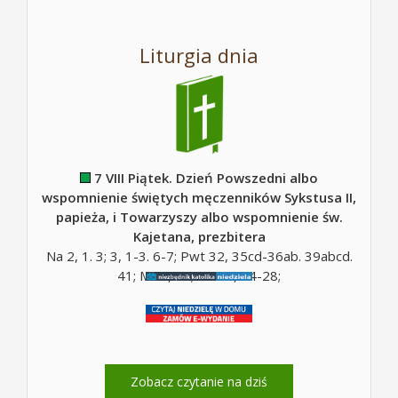
Liturgia dnia
7 VIII Piątek. Dzień Powszedni albo
wspomnienie świętych męczenników Sykstusa II,
papieża, i Towarzyszy albo wspomnienie św.
Kajetana, prezbitera
Na 2, 1. 3; 3, 1-3. 6-7; Pwt 32, 35cd-36ab. 39abcd.
41; Mt 5, 10; Mt 16, 24-28;
Zobacz czytanie na dziś