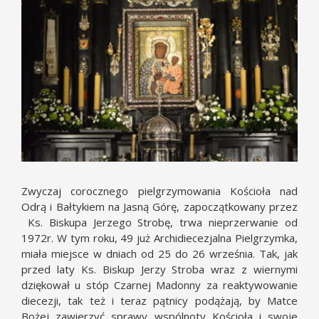
większy
obrazek
Zwyczaj corocznego pielgrzymowania Kościoła nad
Odrą i Bałtykiem na Jasną Górę, zapoczątkowany przez
Ks. Biskupa Jerzego Strobę, trwa nieprzerwanie od
1972r. W tym roku, 49 już Archidiecezjalna Pielgrzymka,
miała miejsce w dniach od 25 do 26 września. Tak, jak
przed laty Ks. Biskup Jerzy Stroba wraz z wiernymi
dziękował u stóp Czarnej Madonny za reaktywowanie
diecezji, tak też i teraz pątnicy podążają, by Matce
Bożej zawierzyć sprawy wspólnoty Kościoła i swoje