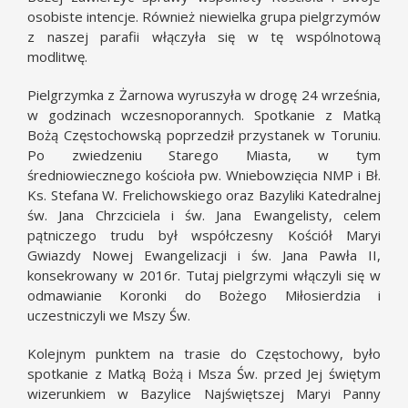
osobiste intencje. Również niewielka grupa pielgrzymów
z naszej parafii włączyła się w tę wspólnotową
modlitwę.
Pielgrzymka z Żarnowa wyruszyła w drogę 24 września,
w godzinach wczesnoporannych. Spotkanie z Matką
Bożą Częstochowską poprzedził przystanek w Toruniu.
Po zwiedzeniu Starego Miasta, w tym
średniowiecznego kościoła pw. Wniebowzięcia NMP i Bł.
Ks. Stefana W. Frelichowskiego oraz Bazyliki Katedralnej
św. Jana Chrzciciela i św. Jana Ewangelisty, celem
pątniczego trudu był współczesny Kościół Maryi
Gwiazdy Nowej Ewangelizacji i św. Jana Pawła II,
konsekrowany w 2016r. Tutaj pielgrzymi włączyli się w
odmawianie Koronki do Bożego Miłosierdzia i
uczestniczyli we Mszy Św.
Kolejnym punktem na trasie do Częstochowy, było
spotkanie z Matką Bożą i Msza Św. przed Jej świętym
wizerunkiem w Bazylice Najświętszej Maryi Panny