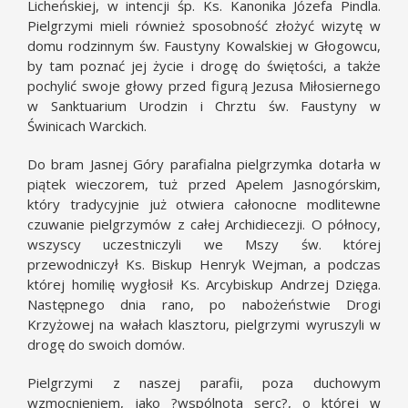
Licheńskiej, w intencji śp. Ks. Kanonika Józefa Pindla.
Pielgrzymi mieli również sposobność złożyć wizytę w
domu rodzinnym św. Faustyny Kowalskiej w Głogowcu,
by tam poznać jej życie i drogę do świętości, a także
pochylić swoje głowy przed figurą Jezusa Miłosiernego
w Sanktuarium Urodzin i Chrztu św. Faustyny w
Świnicach Warckich.
Do bram Jasnej Góry parafialna pielgrzymka dotarła w
piątek wieczorem, tuż przed Apelem Jasnogórskim,
który tradycyjnie już otwiera całonocne modlitewne
czuwanie pielgrzymów z całej Archidiecezji. O północy,
wszyscy uczestniczyli we Mszy św. której
przewodniczył Ks. Biskup Henryk Wejman, a podczas
której homilię wygłosił Ks. Arcybiskup Andrzej Dzięga.
Następnego dnia rano, po nabożeństwie Drogi
Krzyżowej na wałach klasztoru, pielgrzymi wyruszyli w
drogę do swoich domów.
Pielgrzymi z naszej parafii, poza duchowym
wzmocnieniem, jako ?wspólnota serc?, o której w