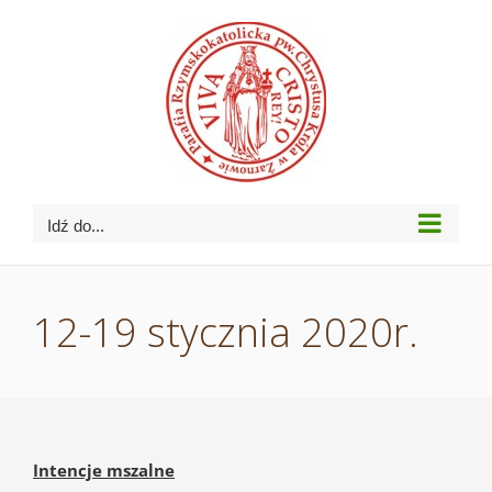
Przejdź
do
zawartości
Idź do...
12-19 stycznia 2020r.
Intencje mszalne