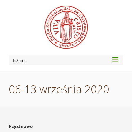
Przejdź
do
zawartości
Idź do...
06-13 września 2020
Rzystnowo