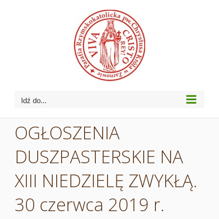
Przejdź
do
zawartości
Idź do...
OGŁOSZENIA
DUSZPASTERSKIE NA
XIII NIEDZIELĘ ZWYKŁĄ.
30 czerwca 2019 r.