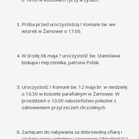
Próba przed uroczystością I Komunii św. we
wtorek w Żarnowie o 17.00.
W środę 08 maja ? uroczystość św. Stanisława
biskupa i męczennika, patrona Polski.
Uroczystość I Komunii św. 12 maja br. w niedzielę
o 10.30 w kościele parafialnym w Żarnowie. W
przeddzień o 10.00 nabożeństwo pokutne z
odnowieniem przyrzeczeń chrzcielnych.
Zachęcam do nabywania za dobrowolną ofiarę i
czytania prasy religijnej i czasopism (?Niedziela? ?