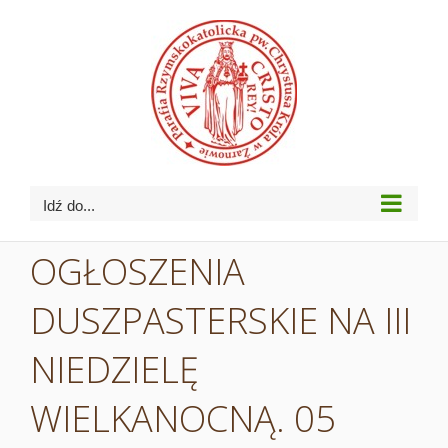
Przejdź
do
zawartości
Idź do...
OGŁOSZENIA
DUSZPASTERSKIE NA III
NIEDZIELĘ
WIELKANOCNĄ. 05