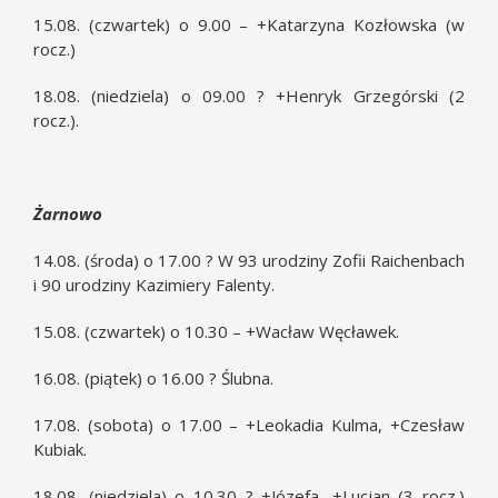
15.08. (czwartek) o 9.00 – +Katarzyna Kozłowska (w
rocz.)
18.08. (niedziela) o 09.00 ? +Henryk Grzegórski (2
rocz.).
Żarnowo
14.08. (środa) o 17.00 ? W 93 urodziny Zofii Raichenbach
i 90 urodziny Kazimiery Falenty.
15.08. (czwartek) o 10.30 – +Wacław Węcławek.
16.08. (piątek) o 16.00 ? Ślubna.
17.08. (sobota) o 17.00 – +Leokadia Kulma, +Czesław
Kubiak.
18.08. (niedziela) o 10.30 ? +Józefa, +Lucjan (3 rocz.)