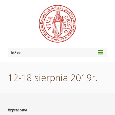
Przejdź
do
zawartości
Idź do...
12-18 sierpnia 2019r.
Rzystnowo