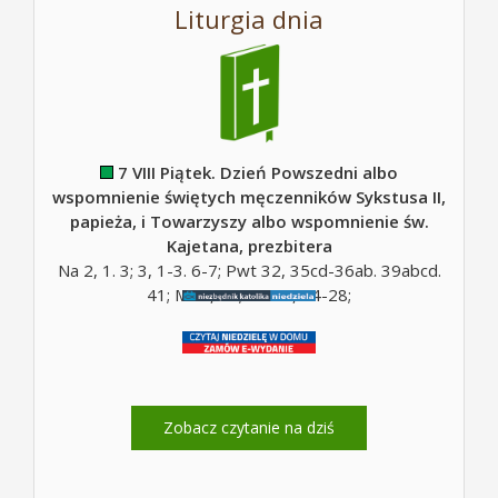
Liturgia dnia
7 VIII Piątek. Dzień Powszedni albo
wspomnienie świętych męczenników Sykstusa II,
papieża, i Towarzyszy albo wspomnienie św.
Kajetana, prezbitera
Na 2, 1. 3; 3, 1-3. 6-7; Pwt 32, 35cd-36ab. 39abcd.
41; Mt 5, 10; Mt 16, 24-28;
Zobacz czytanie na dziś