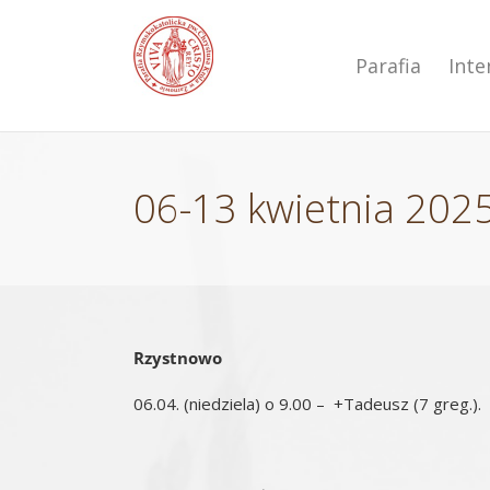
Przejdź
do
zawartości
Parafia
Int
06-13 kwietnia 2025
Rzystnowo
06.04. (niedziela) o 9.00 – +Tadeusz (7 greg.).