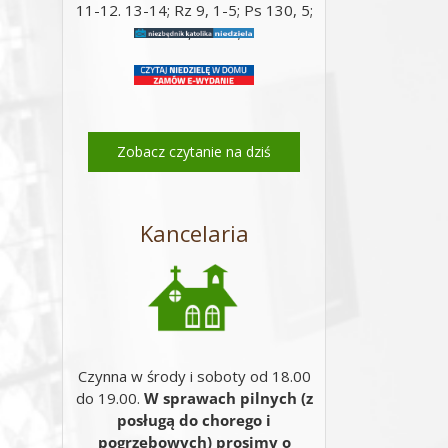
11-12. 13-14; Rz 9, 1-5; Ps 130, 5;
Mt 14, 22-33;
Zobacz czytanie na dziś
Kancelaria
Czynna w środy i soboty od 18.00
do 19.00.
W sprawach pilnych (z
posługą do chorego i
pogrzebowych) prosimy o