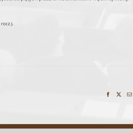
rocz.).
Facebook
X
Wszelkie Prawa Zastrzeżone | parafiazarnowo.com.pl | Wykonanie:
ArtGraf